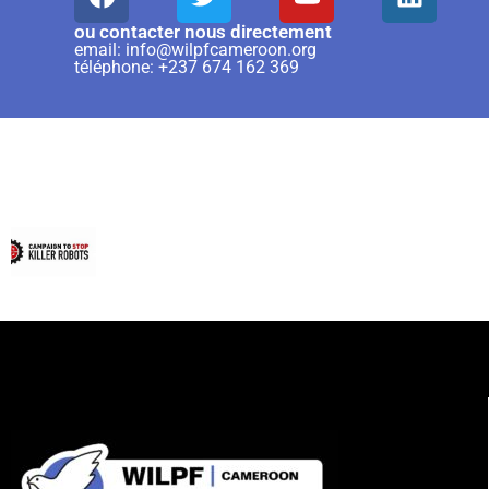
ou contacter nous directement
email: info@wilpfcameroon.org
téléphone: +237 674 162 369