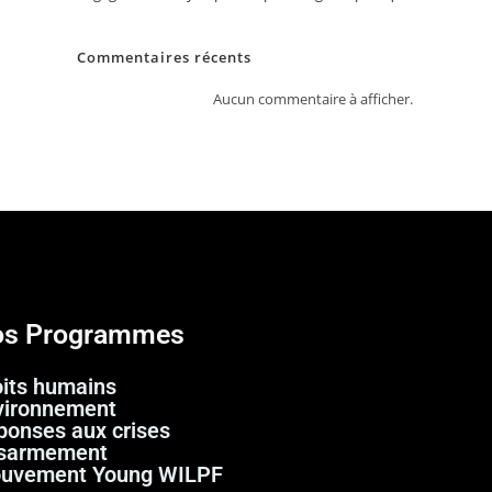
Commentaires récents
Aucun commentaire à afficher.
s Programmes
oits humains
vironnement
ponses aux crises
sarmement
uvement Young WILPF