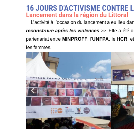
16 JOURS D'ACTIVISME CONTRE L
Lancement dans la région du Littoral
L’activité à l’occasion du lancement a eu lieu da
reconstruire après les violences
>>. Elle a été 
partenariat entre
MINPROFF
, l’
UNFPA
, le
HCR
, e
les femmes.