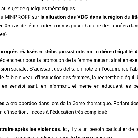
au sujet de quelques thématiques.
 du MINPROFF sur
la situation des VBG dans la région du litt
05 cas de féminicides connus pour chacune des années dans l
tes)
progrès réalisés et défis persistants en matière d’égalité 
éclencheur pour la promotion de la femme mettant ainsi en exer
ésion sociale. S’agissant des défis, on note en l’occurrence l’
e faible niveau d’instruction des femmes, la recherche d’équilib
l en sensibilisant, en informant, et même en éduquant les p
es
a été abordée dans lors de la 3eme thématique. Parlant de
n d’insertion, l’accès à l’éducation très compliqué.
truire après les violences
. Ici, il y a un besoin particulier d
 saisir le service juridique quand le besoin s’impose.