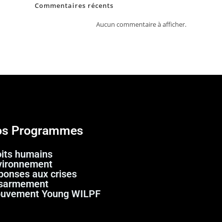
Commentaires récents
Aucun commentaire à afficher.
s Programmes
oits humains
vironnement
ponses aux crises
sarmement
uvement Young WILPF