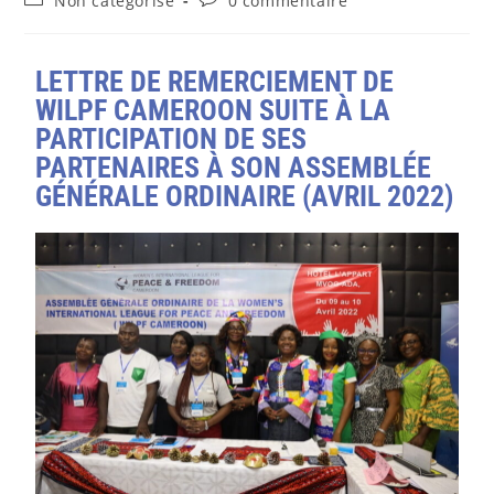
Non catégorisé
0 commentaire
LETTRE DE REMERCIEMENT DE
WILPF CAMEROON SUITE À LA
PARTICIPATION DE SES
PARTENAIRES À SON ASSEMBLÉE
GÉNÉRALE ORDINAIRE (AVRIL 2022)