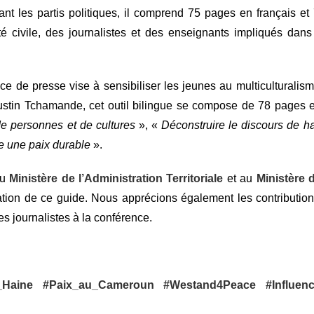
ant les partis politiques, il comprend 75 pages en français et
té civile, des journalistes et des enseignants impliqués dans
de presse vise à sensibiliser les jeunes au multiculturalisme
gustin Tchamande, cet outil bilingue se compose de 78 pages en
 personnes et de cultures
», «
Déconstruire le discours de ha
e une paix durable
».
au
Ministère de l’Administration Territoriale
et au
Ministère 
ation de ce guide. Nous apprécions également les contributions
les journalistes à la conférence.
_Haine
#Paix_au_Cameroun
#Westand4Peace
#Influen