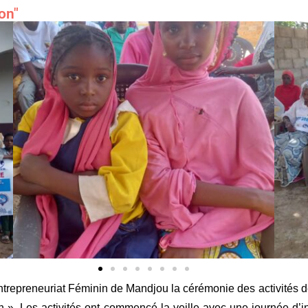
on"
trepreneuriat Féminin de Mandjou la cérémonie des activités de 
on ». Les activités ont commencé la veille avec une journée 