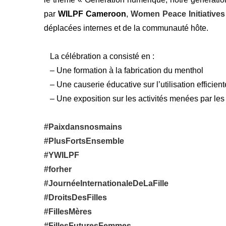
par
WILPF Cameroon
,
Women Peace Initiatives
déplacées internes et de la communauté hôte.
La célébration a consisté en :
– Une formation à la fabrication du menthol
– Une causerie éducative sur l’utilisation efficien
– Une exposition sur les activités menées par les
#Paixdansnosmains
#PlusFortsEnsemble
#YWILPF
#forher
#JournéeInternationaleDeLaFille
#DroitsDesFilles
#FillesMères
#FillesFuturesFemmes