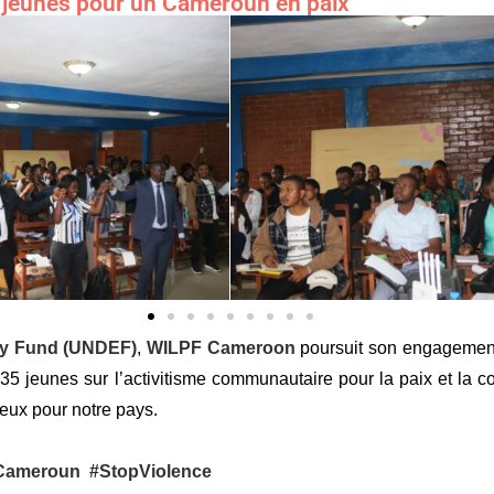
s jeunes pour un Cameroun en paix
cy Fund (UNDEF)
,
WILPF Cameroon
poursuit son engagement à
35 jeunes sur l’activitisme communautaire pour la paix et la 
ieux pour notre pays.
Cameroun
#StopViolence