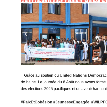
Renforcer la cohésion sociale chez le
Grâce au soutien du
United Nations Democra
de haine. La journée du 8 Août nous avons formé 
des élections 2025 pacifiques et un avenir harmon
#PaixEtCohésion
#JeunesseEngagée
#WILPF